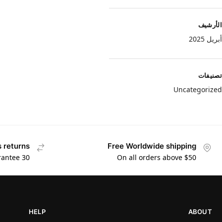
الأرشيف
أبريل 2025
تصنيفات
Uncategorized
 returns
Free Worldwide shipping
30 days money back guarantee
On all orders above $50
HELP
ABOUT